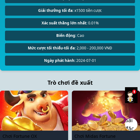
Giải thưởng tối đa:
x1500 tiền cược
Xác suất thắng lớn nhất:
0.01%
Biến động:
Cao
Mức cược tối thiểu-tối đa:
2,000 - 200,000 VNĐ
Ngày phát hành:
2024-07-01
Trò chơi đề xuất
Chơi Fortune OX
Chơi Midas Fortune