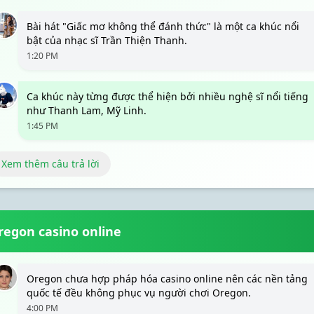
Bài hát "Giấc mơ không thể đánh thức" là một ca khúc nổi
bật của nhạc sĩ Trần Thiện Thanh.
1:20 PM
Ca khúc này từng được thể hiện bởi nhiều nghệ sĩ nổi tiếng
như Thanh Lam, Mỹ Linh.
1:45 PM
Xem thêm câu trả lời
regon casino online
Oregon chưa hợp pháp hóa casino online nên các nền tảng
quốc tế đều không phục vụ người chơi Oregon.
4:00 PM