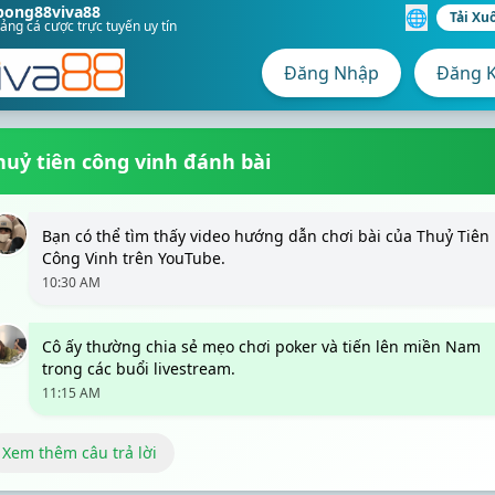
bong88viva88
🌐
Tải Xu
ảng cá cược trực tuyến uy tín
Đăng Nhập
Đăng 
huỷ tiên công vinh đánh bài
Bạn có thể tìm thấy video hướng dẫn chơi bài của Thuỷ Tiên
Công Vinh trên YouTube.
10:30 AM
Cô ấy thường chia sẻ mẹo chơi poker và tiến lên miền Nam
trong các buổi livestream.
11:15 AM
Xem thêm câu trả lời