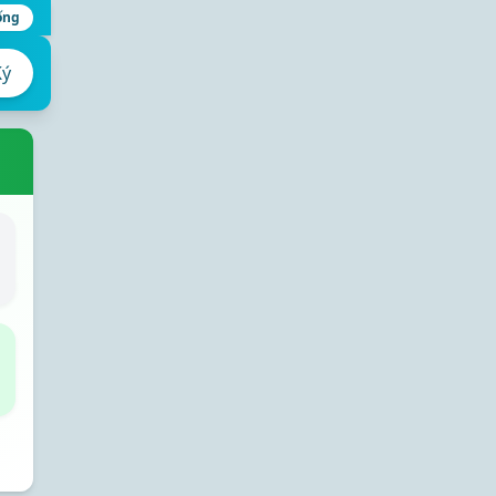
ống
Ký