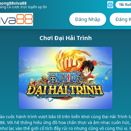
bong88viva88
🌐
Tải Xu
ảng cá cược trực tuyến uy tín
Đăng Nhập
Đăng 
Chơi Đại Hải Trình
ào cuộc hành trình vượt bão tố trên biển khơi cùng Đại Hải Trình t
a88. Với hệ thống hiệu ứng đồ họa chân thực và âm nhạc cuốn hút,
 như lạc vào thế giới cổ tích đầy rủi ro nhưng cũng vô cùng thú vị. 