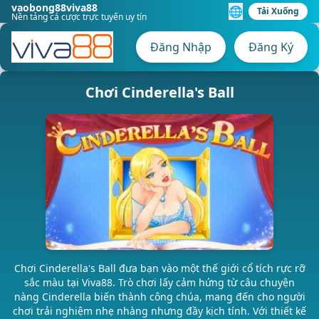
vaobong88viva88
🌐
Tải Xuống
Nền tảng cá cược trực tuyến uy tín
Đăng Nhập
Đăng Ký
Chơi Cinderella's Ball
Chơi Cinderella's Ball đưa bạn vào một thế giới cổ tích rực rỡ
sắc màu tại Viva88. Trò chơi lấy cảm hứng từ câu chuyện
nàng Cinderella biến thành công chúa, mang đến cho người
chơi trải nghiệm nhẹ nhàng nhưng đầy kịch tính. Với thiết kế