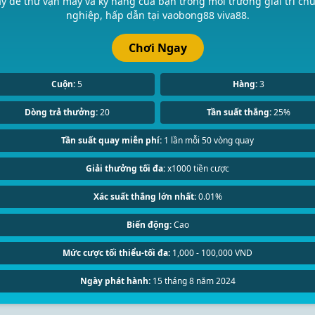
y để thử vận may và kỹ năng của bạn trong môi trường giải trí ch
nghiệp, hấp dẫn tại vaobong88 viva88.
Chơi Ngay
Cuộn:
5
Hàng:
3
Dòng trả thưởng:
20
Tần suất thắng:
25%
Tần suất quay miễn phí:
1 lần mỗi 50 vòng quay
Giải thưởng tối đa:
x1000 tiền cược
Xác suất thắng lớn nhất:
0.01%
Biến động:
Cao
Mức cược tối thiểu-tối đa:
1,000 - 100,000 VND
Ngày phát hành:
15 tháng 8 năm 2024